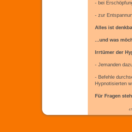
- bei Erschöpfun
- zur Entspannu
Alles ist denkba
...und was möc
Irrtümer der H
- Jemanden dazu 
- Befehle durch
Hypnotisierten 
Für Fragen steh
47