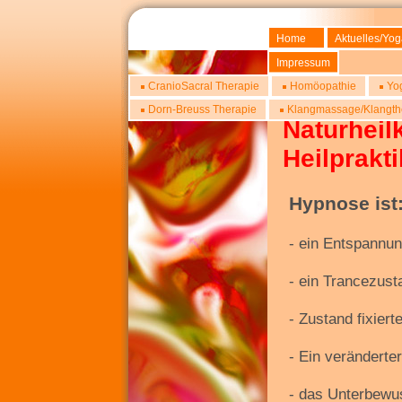
Home
Aktuelles/Yo
Impressum
CranioSacral Therapie
Homöopathie
Yo
Dorn-Breuss Therapie
Klangmassage/Klangth
Naturheil
Heilprakt
Hypnose ist
- ein Entspannu
- ein Trancezust
- Zustand fixiert
- Ein verändert
- das Unterbewus